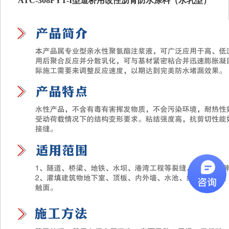
ATC-308FYT-I型道桥用改性沥青防水涂料（水乳型）