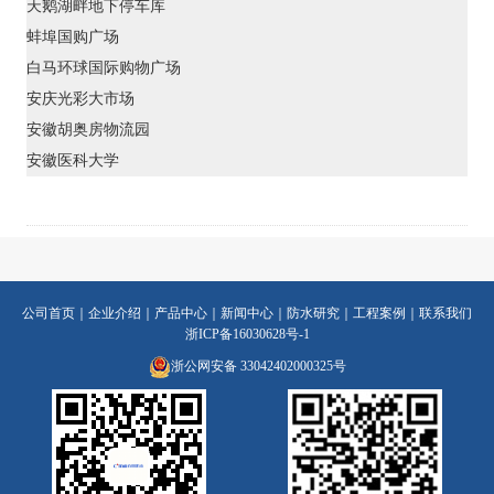
天鹅湖畔地下停车库
蚌埠国购广场
白马环球国际购物广场
安庆光彩大市场
安徽胡奥房物流园
安徽医科大学
公司首页
｜
企业介绍
｜
产品中心
｜
新闻中心
｜
防水研究
｜
工程案例
｜
联系我们
浙ICP备16030628号-1
浙公网安备 33042402000325号