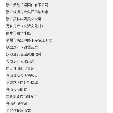
浙江桑德兰紧固件有限公司
浙江佳源房产集团巴黎都市
浙江美林集团美林大厦
万科房产（良渚文化村）
丽水市丽华小区
衢州市衢江中路下穿隧道工程
钱塘房产（钱塘蓝鲸）
汤池金孔雀温泉度假村
金成房产云水山居
缙云县城西安置房
萧山瓜沥金满福项目
诸暨越美国际轻纺城
舟山人民医院
诸暨影剧院新建项目
舟山西城景园
绍兴柯桥澜山苑