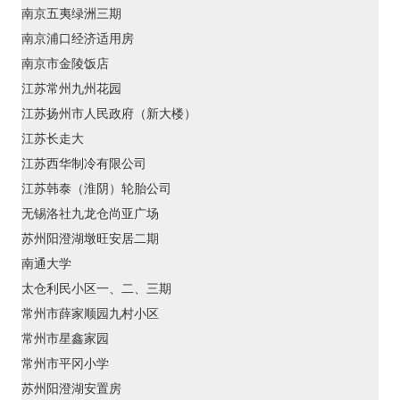
南京五夷绿洲三期
南京浦口经济适用房
南京市金陵饭店
江苏常州九州花园
江苏扬州市人民政府（新大楼）
江苏长走大
江苏西华制冷有限公司
江苏韩泰（淮阴）轮胎公司
无锡洛社九龙仓尚亚广场
苏州阳澄湖墩旺安居二期
南通大学
太仓利民小区一、二、三期
常州市薛家顺园九村小区
常州市星鑫家园
常州市平冈小学
苏州阳澄湖安置房