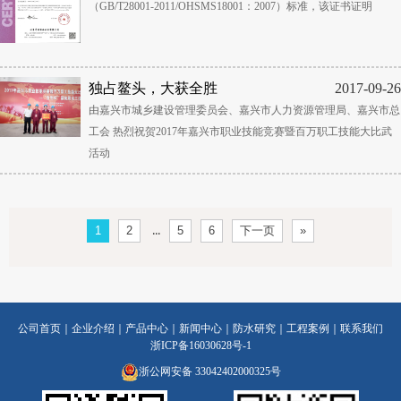
（GB/T28001-2011/OHSMS18001：2007）标准，该证书证明
独占鳌头，大获全胜
2017-09-26
由嘉兴市城乡建设管理委员会、嘉兴市人力资源管理局、嘉兴市总
工会 热烈祝贺2017年嘉兴市职业技能竞赛暨百万职工技能大比武
活动
...
1
2
5
6
下一页
»
公司首页
｜
企业介绍
｜
产品中心
｜
新闻中心
｜
防水研究
｜
工程案例
｜
联系我们
浙ICP备16030628号-1
浙公网安备 33042402000325号