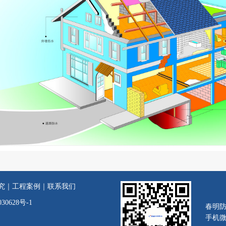
究
｜
工程案例
｜
联系我们
30628号-1
春明
手机