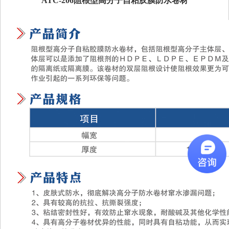
ATC-206阻根型高分子自粘胶膜防水卷材