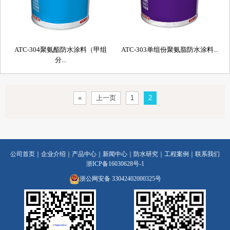
ATC-304聚氨酯防水涂料（甲组
ATC-303单组份聚氨脂防水涂料...
分...
«
上一页
1
2
公司首页
｜
企业介绍
｜
产品中心
｜
新闻中心
｜
防水研究
｜
工程案例
｜
联系我们
浙ICP备16030628号-1
浙公网安备 33042402000325号