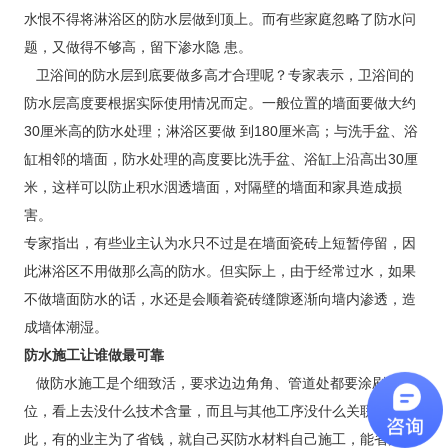
水恨不得将淋浴区的防水层做到顶上。而有些家庭忽略了防水问
题，又做得不够高，留下渗水隐 患。
卫浴间的防水层到底要做多高才合理呢？专家表示，卫浴间的
防水层高度要根据实际使用情况而定。一般位置的墙面要做大约
30厘米高的防水处理；淋浴区要做 到180厘米高；与洗手盆、浴
缸相邻的墙面，防水处理的高度要比洗手盆、浴缸上沿高出30厘
米，这样可以防止积水洇透墙面，对隔壁的墙面和家具造成损
害。
专家指出，有些业主认为水只不过是在墙面瓷砖上短暂停留，因
此淋浴区不用做那么高的防水。但实际上，由于经常过水，如果
不做墙面防水的话，水还是会顺着瓷砖缝隙逐渐向墙内渗透，造
成墙体潮湿。
防水施工让谁做最可靠
做防水施工是个细致活，要求边边角角、管道处都要涂刷到
位，看上去没什么技术含量，而且与其他工序没什么关联，因
此，有的业主为了省钱，就自己买防水材料自己施工，能省几百