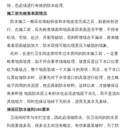
蚀，也必须进行有效的防水处理。
施工前先检查表面情况
防水施工一般应在墙贴拆改和水电改造完成之后，贴瓷砖前进
行。在施工前，应先检查墙面和地面基层表面是否平整，不得有
松动、空鼓、起沙、开裂等缺陷，否则即便现在不漏水，将来随
着基层面破损加大，防水层很可能出现受压力破损的现象。
此外，在进行卫生间这类经常过水房间的防水施工前，一定要
检查地面坡度，如不符合要求须做处理。坡度应是以下水口位置
处为最低点，整个地面形成一个大漏 斗的形状；而且，在下水口
位置处做防水时，还要先对下水管道口的高度进行处理，使之略
低于四周的水泥层，然后再刷防水材料。这样以来，才能够保证
将来即使 地面防水层上有积水也会流进地面下水孔，而不是流向
其他地方，同时也保证地砖下无积水，进而无臭水无臭味。
淋浴区防水做到180厘米
卫浴间经常与水打交道，因此必须做防水。但卫浴间的防水层
到底要做多高，很多业主却没有概念。有些家庭装修时，为了防