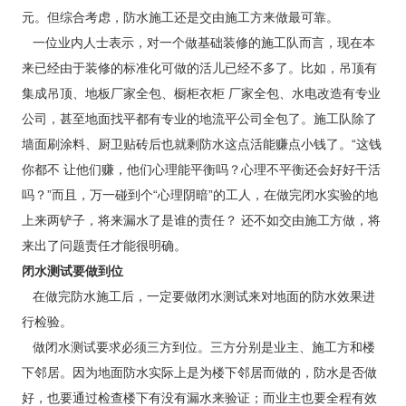
元。但综合考虑，防水施工还是交由施工方来做最可靠。
一位业内人士表示，对一个做基础装修的施工队而言，现在本
来已经由于装修的标准化可做的活儿已经不多了。比如，吊顶有
集成吊顶、地板厂家全包、橱柜衣柜 厂家全包、水电改造有专业
公司，甚至地面找平都有专业的地流平公司全包了。施工队除了
墙面刷涂料、厨卫贴砖后也就剩防水这点活能赚点小钱了。“这钱
你都不 让他们赚，他们心理能平衡吗？心理不平衡还会好好干活
吗？”而且，万一碰到个“心理阴暗”的工人，在做完闭水实验的地
上来两铲子，将来漏水了是谁的责任？ 还不如交由施工方做，将
来出了问题责任才能很明确。
闭水测试要做到位
在做完防水施工后，一定要做闭水测试来对地面的防水效果进
行检验。
做闭水测试要求必须三方到位。三方分别是业主、施工方和楼
下邻居。因为地面防水实际上是为楼下邻居而做的，防水是否做
好，也要通过检查楼下有没有漏水来验证；而业主也要全程有效