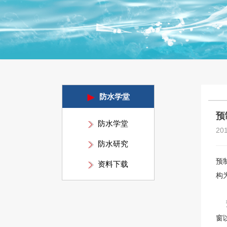
防水学堂
预
防水学堂
20
防水研究
预
资料下载
构
预
窗