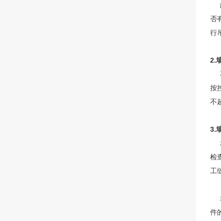
此
否
行
2
不
按
不
3
墙
检
工
墙
件