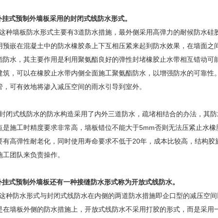
.外挂式预制外墙板采用的封闭式线防水形式。
种墙板防水形式主要有3道防水措施，最外侧采用高弹力的耐候防水硅
用预嵌在混凝土中的防水橡胶条上下互相压紧来起到防水效果，在墙面之
酯防水，其主要作用是利用聚氨酯良好的弹性封堵橡胶止水带相互错动可
建筑，可以在橡胶止水带内侧全面施工聚氨酯防水，以增强防水的可靠性
管，可有效地将渗入减压空间的雨水引导到室外。
闭式线防水的防水构造采用了内外三道防水，疏堵相结合的办法，其防
点是施工时精度要求非常高，墙板错位不能大于5mm否则无法压紧止水橡
要有高弹性耐老化，同时使用寿命要求不低于20年，成本比较高，结构胶
施工团队来负责操作。
.外挂式预制外墙板还有一种接缝防水形式称为开放式线防水。
种防水形式与封闭式线防水在内侧的两道防水措施即企口型的减压空间
是在墙板外侧的防水措施上，开放式线防水不采用打胶的形式，而是采用