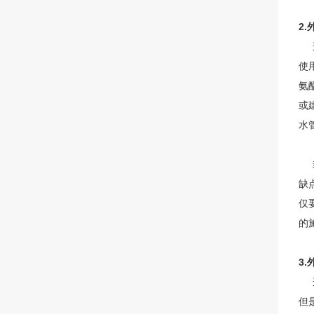
2
这
使
氨
或
水
封
缺
仅
的
3
这
但