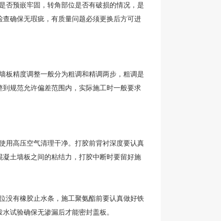
是否预嵌牢固，转角部位是否有破损的情况，是
检查确保无瑕疵，有质量问题必须更换后方可进
墙板精度调整一般分为粗调和精调两步，粗调是
整到规范允许偏差范围内，实际施工时一般要求
使用高压空气清理干净。打胶前背衬深度要认真
混凝土墙板之间的粘结力，打胶中断时要留好施
位没有橡胶止水条，施工聚氨酯前要认真做好铁
泼水试验确保无渗漏后才能密封盖板。