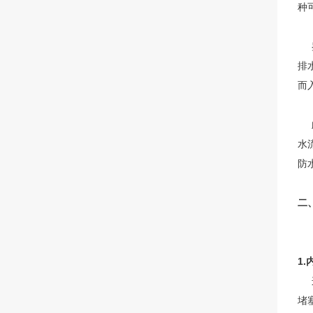
种
鉴
排
而
此
水
防
二
目
1
这
堵