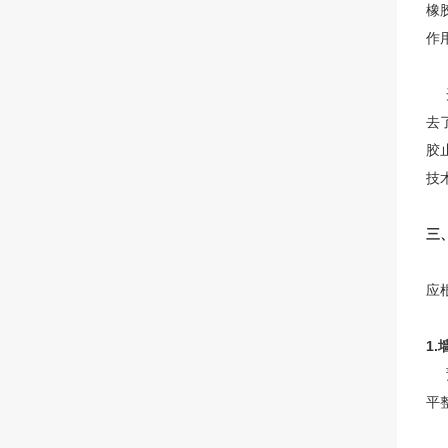
橡
作
开
去
胶
技
三
目
应
1
预
平