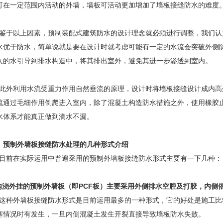
可在一定范围内活动的外墙，墙板可活动更加增加了墙板接缝防水的难度
于以上因素，预制装配式建筑防水的设计理念就必须进行调整，我们认
水优于防水，简单说就是要在设计时就考虑可能有一定的水流会突破外侧
入的水引导到排水构造中，将其排出室外，避免其进一步渗透到室内。
外利用水流受重力作用自然垂流的原理，设计时将墙板接缝设计成内高
流通过毛细作用倒爬进入室内，除了混凝土构造防水措施之外，使用橡胶
水体系才能真正做到滴水不漏。
、预制外墙板接缝防水处理的几种形式介绍
前在实际运用中普遍采用的预制外墙板接缝防水形式主要有一下几种：
.内浇外挂的预制外墙板（即PCF板）主要采用外侧排水空腔及打胶，内
种外墙板接缝防水形式是目前运用最多的一种形式，它的好处是施工比
塞情况时有发生，一旦内侧混凝土发生开裂直接导致墙板防水失败。