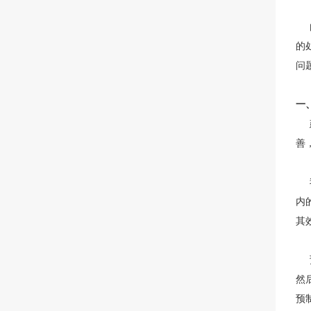
由
的
问
一
建
善
我
内
其
预
然
预