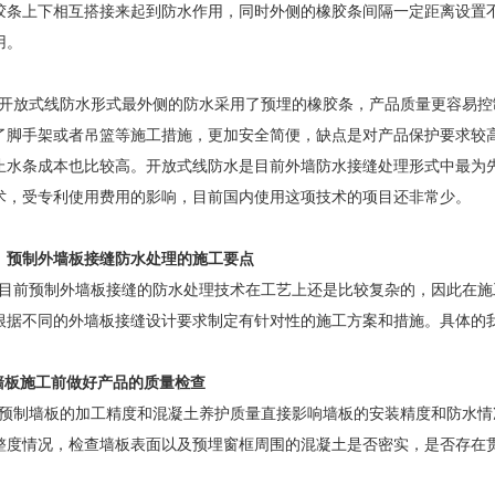
胶条上下相互搭接来起到防水作用，同时外侧的橡胶条间隔一定距离设置
用。
放式线防水形式最外侧的防水采用了预埋的橡胶条，产品质量更容易控
了脚手架或者吊篮等施工措施，更加安全简便，缺点是对产品保护要求较
止水条成本也比较高。开放式线防水是目前外墙防水接缝处理形式中最为
术，受专利使用费用的影响，目前国内使用这项技术的项目还非常少。
、预制外墙板接缝防水处理的施工要点
前预制外墙板接缝的防水处理技术在工艺上还是比较复杂的，因此在施
根据不同的外墙板接缝设计要求制定有针对性的施工方案和措施。具体的
.墙板施工前做好产品的质量检查
制墙板的加工精度和混凝土养护质量直接影响墙板的安装精度和防水情
整度情况，检查墙板表面以及预埋窗框周围的混凝土是否密实，是否存在