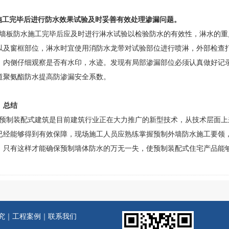
.施工完毕后进行防水效果试验及时妥善有效处理渗漏问题。
板防水施工完毕后应及时进行淋水试验以检验防水的有效性，淋水的重
以及窗框部位，淋水时宜使用消防水龙带对试验部位进行喷淋，外部检查
，内侧仔细观察是否有水印，水迹。发现有局部渗漏部位必须认真做好记
道聚氨酯防水提高防渗漏安全系数。
、总结
制装配式建筑是目前建筑行业正在大力推广的新型技术，从技术层面上
已经能够得到有效保障，现场施工人员应熟练掌握预制外墙防水施工要领
，只有这样才能确保预制墙体防水的万无一失，使预制装配式住宅产品能
究
｜
工程案例
｜
联系我们